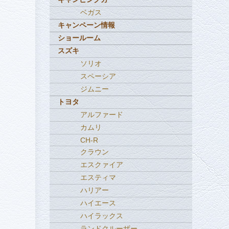
ベガス
キャンペーン情報
ショールーム
スズキ
ソリオ
スペーシア
ジムニー
トヨタ
アルファード
カムリ
CH-R
クラウン
エスクァイア
エスティマ
ハリアー
ハイエース
ハイラックス
ランドクルーザー