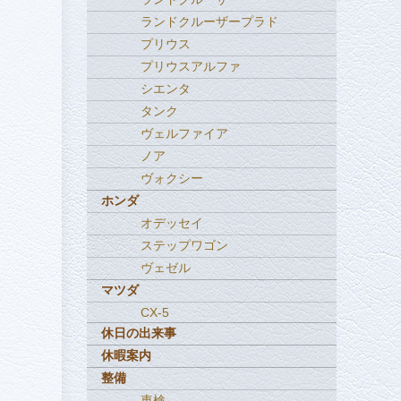
ランドクルーザープラド
プリウス
プリウスアルファ
シエンタ
タンク
ヴェルファイア
ノア
ヴォクシー
ホンダ
オデッセイ
ステップワゴン
ヴェゼル
マツダ
CX-5
休日の出来事
休暇案内
整備
車検