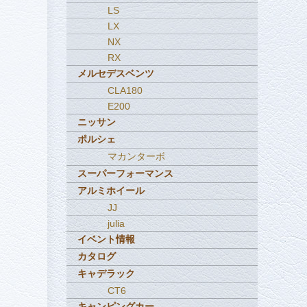
LS
LX
NX
RX
メルセデスベンツ
CLA180
E200
ニッサン
ポルシェ
マカンターボ
スーパーフォーマンス
アルミホイール
JJ
julia
イベント情報
カタログ
キャデラック
CT6
キャンピングカー