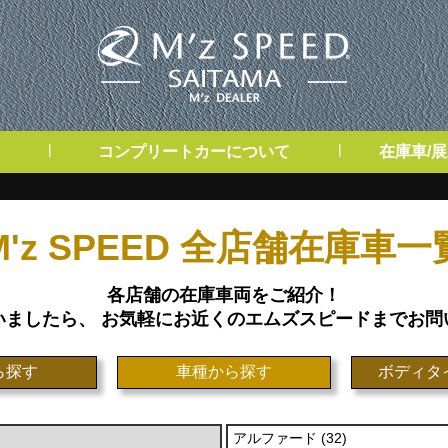
|
|
コンプリートカーについて
在庫車/
M'z SPEED 全店舗在庫車一
各店舗の在庫車両をご紹介！
いましたら、 お気軽にお近くのエムズスピードまでお問
ら探す
車種から探す
ボディタ
アルファード (32)