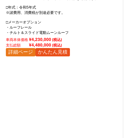
□年式：令和5年式
※諸費用、消費税が別途必要です。
□メーカーオプション
・ルーフレール
・チルト＆スライド電動ムーンルーフ
¥4,230,000
車両本体価格
(税込)
¥4,480,000
支払総額
(税込)
詳細ページ
かんたん見積