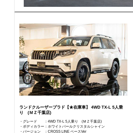
ランドクルーザープラド【★在庫車】
4WD TX-L 5人乗
り (ＭＺ千葉店)
・グレード
：4WD TX-L 5人乗り (ＭＺ千葉店)
・ボディカラー
：ホワイトパールクリスタルシャイン
・バージョン
：CROSS LINE ベースVer