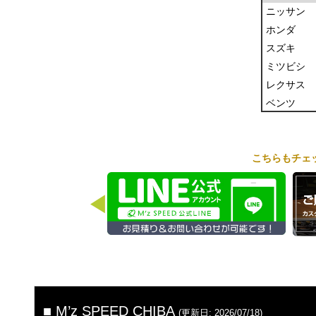
ニッサン
ホンダ
スズキ
ミツビシ
レクサス
ベンツ
テスラ
こちらもチェ
◀
■ M’z SPEED CHIBA
(更新日: 2026/07/18)