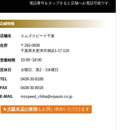
電話番号をタップすると店舗へお電話可能です。
店鋪情報
●店舗名
エムズスピード千葉
●住所
〒292-0838
千葉県木更津市潮浜1-17-116
10:00~18:00
●営業時間
●定休日
火曜日、第2・3水曜日
●TEL
0438-30-8188
●FAX
0438-30-8018
E-MAIL
mzspeed_chiba@vipauto.co.jp
★
大阪本店の車両
も
お買い求めいただけます