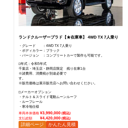
ランドクルーザープラド【★在庫車】
4WD TX 7人乗り
・グレード
：4WD TX 7人乗り
・ボディカラー
：ブラック
・バージョン
：コンプリートカーで製作も可能です。
□年式：令和5年式
千葉店・埼玉店・静岡店限定 残り在庫1台
※諸費用、消費税が別途必要で
す。
※販売価格は展示販売店へお問い合わせください。
□メーカーオプション
・チルト＆スライド電動ムーンルーフ
・ルーフレール
・寒冷地仕様
¥3,990,000
車両本体価格
(税込)
¥4,420,000
支払総額
(税込)
詳細ページ
かんたん見積