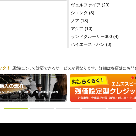
ヴェルファイア (20)
シエンタ (3)
ノア (13)
アクア (10)
ランドクルーザー300 (4)
ハイエース・バン (8)
ハリアー (17)
プリウス (2)
ック！
ライズ (2)
店舗によって対応できるサービスが異なります。
詳細は各店舗にお問
ヤリス クロス (13)
カローラ クロス (4)
クラウン セダン (1)
クラウン スポーツ (4)
ランドクルーザー250 (4)
ヴォクシー (19)
RAV4 (7)