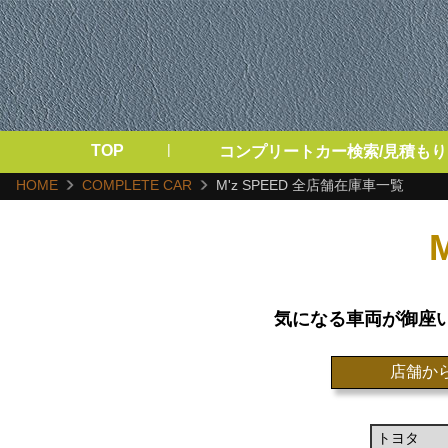
|
TOP
コンプリートカー検索/見積もり
HOME
COMPLETE CAR
M'z SPEED 全店舗在庫車一覧
気になる車両が御座
店舗か
トヨタ