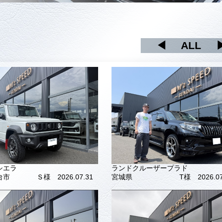
◀
ALL
シエラ
ランドクルーザープラド
台市
Ｓ様 2026.07.31
宮城県
T様 2026.07