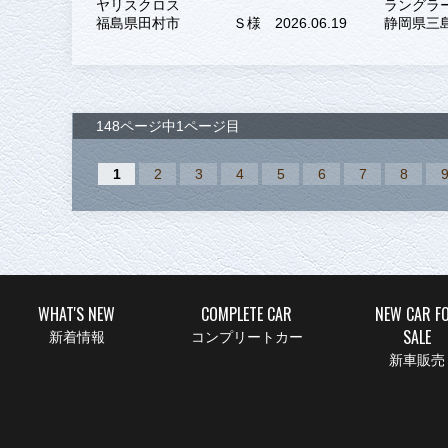
ヤリスクロス
ラングラ
福島県田村市
Ｓ様 2026.06.19
静岡県三
148ページ中1ページ目
1
2
3
4
5
6
7
8
WHAT'S NEW
COMPLETE CAR
NEW CAR F
SALE
新着情報
コンプリートカー
新車販売