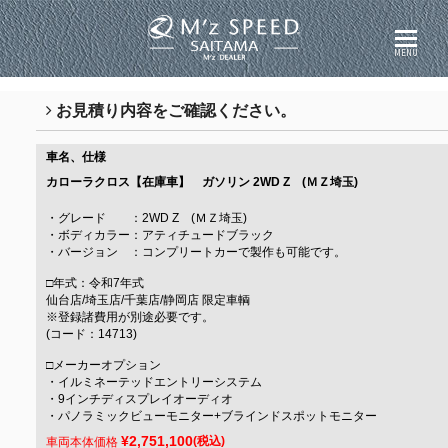
MENU
お見積り内容をご確認ください。
車名、仕様
カローラクロス【在庫車】 ガソリン
2WD Z (ＭＺ埼玉)
・グレード ：2WD Z (ＭＺ埼玉)
・ボディカラー：アティチュードブラック
・バージョン ：コンプリートカーで製作も可能です。
□年式：令和7年式
仙台店/埼玉店/千葉店/静岡店 限定車輌
※登録諸費用が別途必要です。
(コード：14713)
□メーカーオプション
・イルミネーテッドエントリーシステム
・9インチディスプレイオーディオ
・パノラミックビューモニター+ブラインドスポットモニター
¥2,751,100
(税込)
車両本体価格