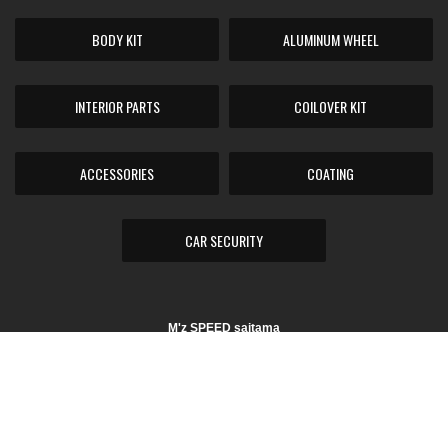
BODY KIT
ALUMINUM WHEEL
INTERIOR PARTS
COILOVER KIT
ACCESSORIES
COATING
CAR SECURITY
M'z SPEED saitama
〒369-0113 埼玉県鴻巣市下忍3970
TEL.048-577-5454 / FAX.048-501-5258
営業時間：10:00～18:00 定休日：毎週火曜日及び第2・3水曜日
Copyright © 株式会社ビップオート (エムズスピード埼玉) All Rights
Reserved.