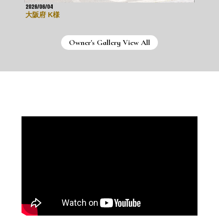
2026/06/04
2
大阪府 K様
Owner's Gallery View All