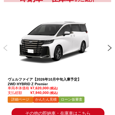
ヴェルファイア【2026年10月中旬入庫予定】
ヴ
2WD HYBRID Z Premier
2WD
車両本体価格
¥7,620,000
車
(税込)
支払総額
¥7,940,000
支
(税込)
詳細ページ
かんたん見積
ローン仮審査
その他の即納車・在庫車はこちら