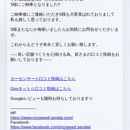
S様にご納車となりました!!
ご納車後にご連絡いただきS様も大変喜ばれておりまして
私も嬉しく思っております。
S様またなにか御座いましたらお気軽にお問合せくださいま
せ。
これからもどうぞ末永く宜しくお願い致します。
-----良い店舗づくりを心掛ける為、皆さまの口コミ投稿をお
願いしております------
カーセンサー☆口コミ投稿はこちら
Gooネット☆口コミ投稿はこちら
Googleレビューも随時お待ちしております☆
——————-
HP
https://www.mzspeed-sendai.com/
Facebook
https://www.facebook.com/mzspeed.sendai/