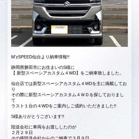
M'zSPEED仙台より納車情報!!
静岡県磐田市にお住まいのS様に
【 新型スペーシアカスタム４WD】をご納車致しました。
仙台店では新型スペーシアカスタム４WDを主に掲載してお
り
その際に新型スペーシアカスタム４ＷＤを探しておりまし
て
ラスト１台の４WDをご案内しご成約いただきました!!
S様ありがとうございます!!
陸送会社に車両をお渡ししたのが
２月２９日
その後陸送会社からのご納車で３月９日