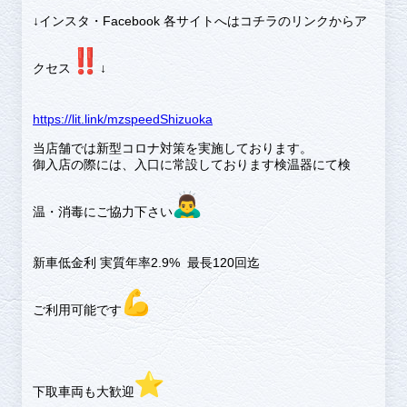
↓インスタ・Facebook 各サイトへはコチラのリンクからア
クセス
↓
https://lit.link/mzspeedShizuoka
当店舗では新型コロナ対策を実施しております。
御入店の際には、入口に常設しております検温器にて検
温・消毒にご協力下さい
新車低金利 実質年率2.9% 最長120回迄
ご利用可能です
下取車両も大歓迎