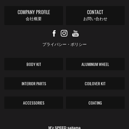
COMPANY PROFILE
CONTACT
会社概要
お問い合わせ
プライバシー・ポリシー
BODY KIT
ALUMINUM WHEEL
INTERIOR PARTS
COILOVER KIT
ACCESSORIES
COATING
M'z SPEED saitama