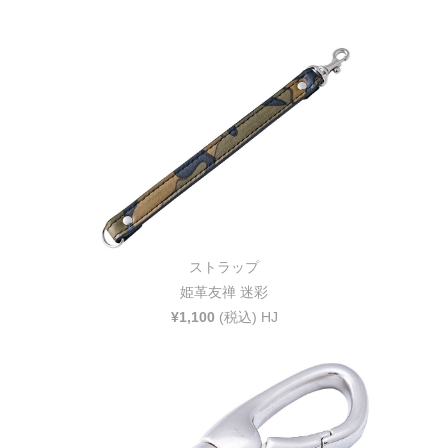
ストラップ
姫革友禅 迷彩
¥1,100
(税込) HJ