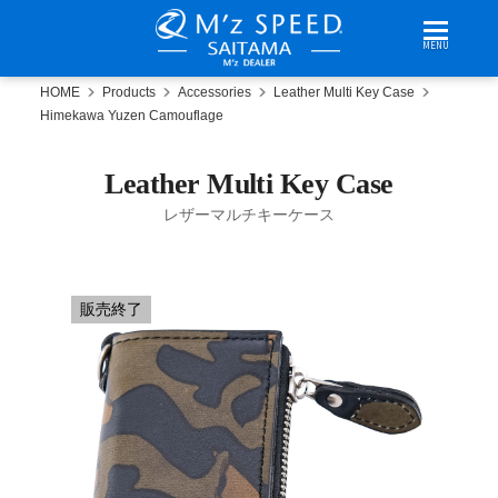
MENU
HOME
Products
Accessories
Leather Multi Key Case
Himekawa Yuzen Camouflage
Leather Multi Key Case
レザーマルチキーケース
販売終了