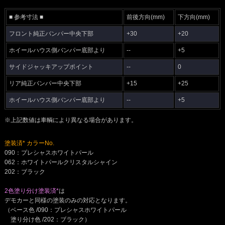
■ 参考寸法 ■
前後方向(mm)
下方向(mm)
フロント純正バンパー中央下部
+30
+20
ホイールハウス側バンパー底部より
--
+5
サイドジャッキアップポイント
--
0
リア純正バンパー中央下部
+15
+25
ホイールハウス側バンパー底部より
--
+5
※上記数値は車輌により異なる場合があります。
塗装済* カラーNo.
090：プレシャスホワイトパール
062：ホワイトパールクリスタルシャイン
202：ブラック
2色塗り分け塗装済*
は
デモカーと同様の塗装のみの対応となります。
（ベース色 /090：プレシャスホワイトパール
塗り分け色 /202：ブラック）