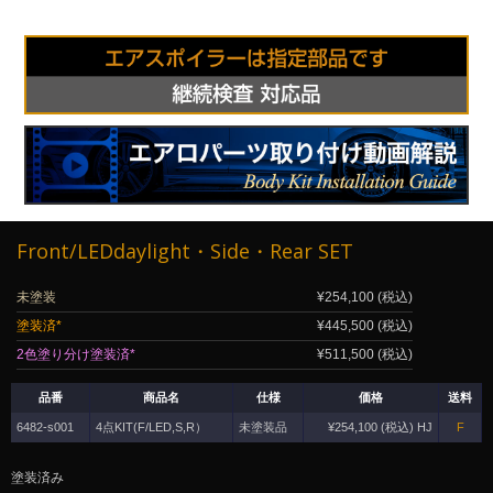
Front/LEDdaylight・Side・Rear SET
未塗装
¥254,100 (税込)
塗装済*
¥445,500 (税込)
2色塗り分け塗装済*
¥511,500 (税込)
品番
商品名
仕様
価格
送料
6482-s001
4点KIT(F/LED,S,R）
未塗装品
¥254,100 (税込) HJ
F
塗装済み