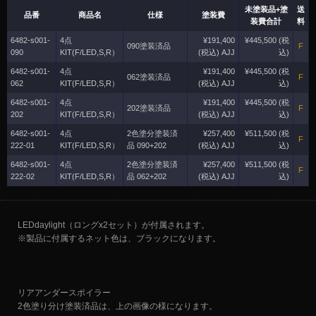
未塗装品+塗
送
品番
商品名
仕様
塗装費
装費合計
料
6482-s001-
4点
¥191,400
¥445,500 (税
090塗装済品
F
090
KIT(F/LED,S,R）
(税込) AJJ
込)
6482-s001-
4点
¥191,400
¥445,500 (税
062塗装済品
F
062
KIT(F/LED,S,R）
(税込) AJJ
込)
6482-s001-
4点
¥191,400
¥445,500 (税
202塗装済品
F
202
KIT(F/LED,S,R）
(税込) AJJ
込)
6482-s001-
4点
2色塗分塗装済
¥257,400
¥511,500 (税
F
222-01
KIT(F/LED,S,R）
品 090+202
(税込) AJJ
込)
6482-s001-
4点
2色塗分塗装済
¥257,400
¥511,500 (税
F
222-02
KIT(F/LED,S,R）
品 062+202
(税込) AJJ
込)
LEDdaylight（ロングx2セット）が付属されます。
※製品に付属するネット色は、ブラックになります。
リアアンダースポイラー
2色塗り分け塗装済品は、上の画像の様になります。