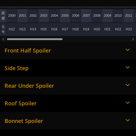
西
2000
2001
2002
2003
2004
2005
2006
2007
2008
2009
2010
2011
暦
元
H12
H13
H14
H15
H16
H17
H18
H19
H20
H21
H22
H23
号
Front Half Spoiler
Side Step
Rear Under Spoiler
Roof Spoiler
Bonnet Spoiler