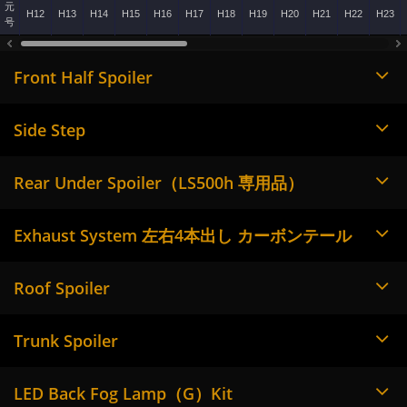
元
H12
H13
H14
H15
H16
H17
H18
H19
H20
H21
H22
H23
号
Front Half Spoiler
Side Step
Rear Under Spoiler（LS500h 専用品）
Exhaust System 左右4本出し カーボンテール
Roof Spoiler
Trunk Spoiler
LED Back Fog Lamp（G）Kit