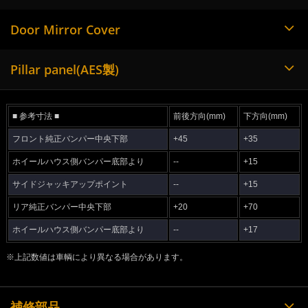
Door Mirror Cover
Pillar panel(AES製)
■ 参考寸法 ■
前後方向(mm)
下方向(mm)
フロント純正バンパー中央下部
+45
+35
ホイールハウス側バンパー底部より
--
+15
サイドジャッキアップポイント
--
+15
リア純正バンパー中央下部
+20
+70
ホイールハウス側バンパー底部より
--
+17
※上記数値は車輌により異なる場合があります。
補修部品