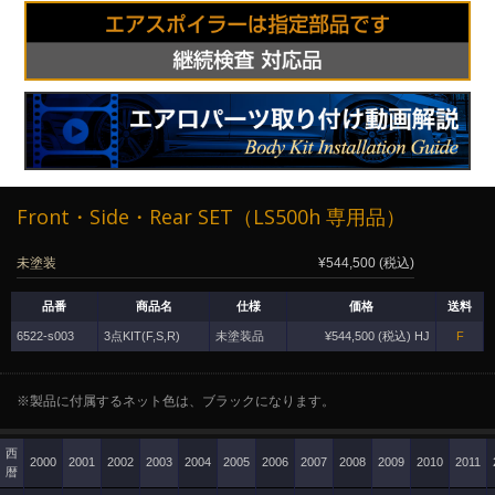
Front・Side・Rear SET（LS500h 専用品）
未塗装
¥544,500 (税込)
品番
商品名
仕様
価格
送料
6522-s003
3点KIT(F,S,R)
未塗装品
¥544,500 (税込) HJ
F
※製品に付属するネット色は、ブラックになります。
西
2000
2001
2002
2003
2004
2005
2006
2007
2008
2009
2010
2011
暦