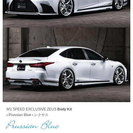
M'z SPEED EXCLUSIVE ZEUS
Body Kit
Prussian Blue
レクサス