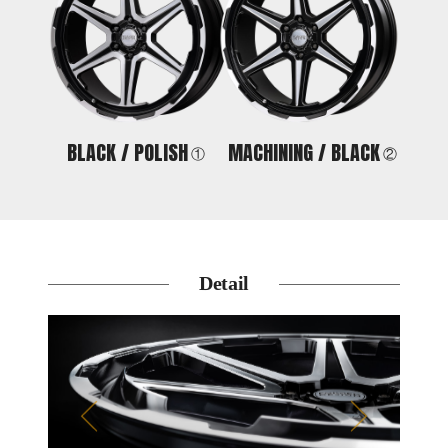
BLACK /
POLISH
MACHINING /
BLACK
①
②
Detail