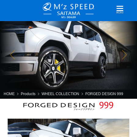
MENU
HOME
Products
WHEEL COLLECTION
FORGED DESIGN 999