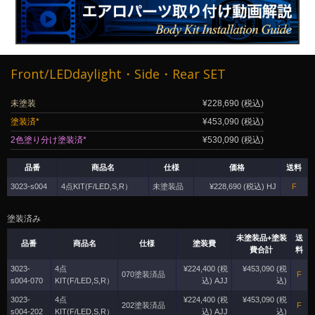
Front/LEDdaylight・Side・Rear SET
未塗装
¥228,690 (税込)
塗装済*
¥453,090 (税込)
2色塗り分け塗装済*
¥530,090 (税込)
品番
商品名
仕様
価格
送料
3023-s004
4点KIT(F/LED,S,R）
未塗装品
¥228,690 (税込) HJ
F
塗装済み
未塗装品+塗装
送
品番
商品名
仕様
塗装費
費合計
料
3023-
4点
¥224,400 (税
¥453,090 (税
070塗装済品
F
s004-070
KIT(F/LED,S,R）
込) AJJ
込)
3023-
4点
¥224,400 (税
¥453,090 (税
202塗装済品
F
s004-202
KIT(F/LED,S,R）
込) AJJ
込)