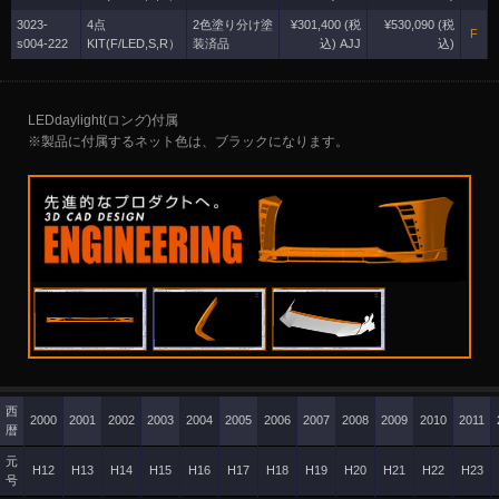
3023-
4点
2色塗り分け塗
¥301,400 (税
¥530,090 (税
F
s004-222
KIT(F/LED,S,R）
装済品
込) AJJ
込)
LEDdaylight(ロング)付属
※製品に付属するネット色は、ブラックになります。
西
2000
2001
2002
2003
2004
2005
2006
2007
2008
2009
2010
2011
暦
元
H12
H13
H14
H15
H16
H17
H18
H19
H20
H21
H22
H23
号