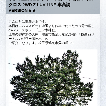
クロス 2WD Z LUV LINE 車高調
VERSION★★
こんにちは事務井上です。
本日はエムズスピード埼玉よりお車でたったの３分の癒し
のパワースポット「三ツ木神社」
圧巻の御神木の大欅、鴻巣市指定天然記念物✨「樹高22メ
ートルのパワー御神木」の
ご紹介になります。埼玉県鴻巣市愛の町171