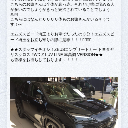
こちらのお猿さんは全体が真っ赤。それだけ病に悩める人
が多いのでしょうがきっと完治されていることでしょう
💪🏻
こちらにはなんと６０００体ものお猿さんがいるそうで
す！👀
エムズスピード埼玉よりお車でたったの３分！エムズスピ
ード埼玉をお立ち寄りの際に是非！！！👍🏻👍🏻
★★スタッフイチオシ！ZEUSコンプリートカー トヨタヤ
リスクロス 2WD Z LUV LINE 車高調 VERSION★★
も皆様をお待ちしております～！！！