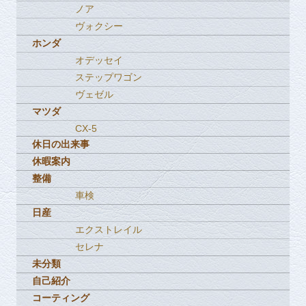
ノア
ヴォクシー
ホンダ
オデッセイ
ステップワゴン
ヴェゼル
マツダ
CX-5
休日の出来事
休暇案内
整備
車検
日産
エクストレイル
セレナ
未分類
自己紹介
コーティング