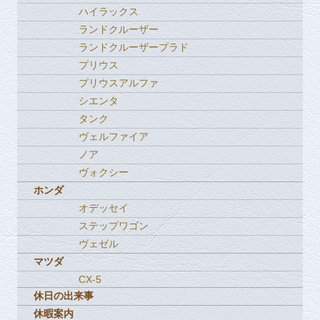
ハイラックス
ランドクルーザー
ランドクルーザープラド
プリウス
プリウスアルファ
シエンタ
タンク
ヴェルファイア
ノア
ヴォクシー
ホンダ
オデッセイ
ステップワゴン
ヴェゼル
マツダ
CX-5
休日の出来事
休暇案内