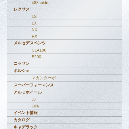
488spider
レクサス
LS
LX
NX
RX
メルセデスベンツ
CLA180
E200
ニッサン
ポルシェ
マカンターボ
スーパーフォーマンス
アルミホイール
JJ
julia
イベント情報
カタログ
キャデラック