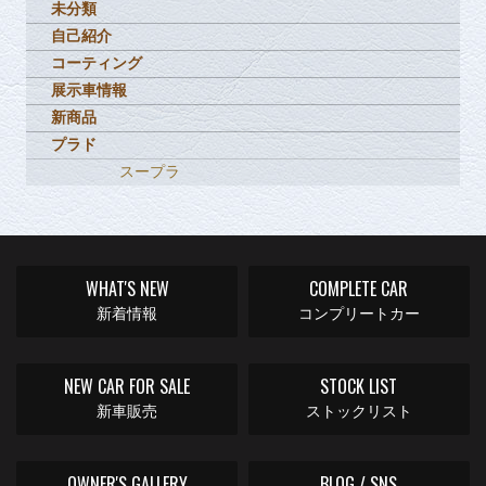
未分類
自己紹介
コーティング
展示車情報
新商品
プラド
スープラ
WHAT'S NEW
COMPLETE CAR
新着情報
コンプリートカー
NEW CAR FOR SALE
STOCK LIST
新車販売
ストックリスト
OWNER'S GALLERY
BLOG / SNS