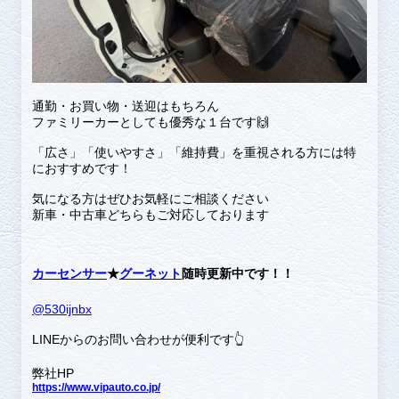
通勤・お買い物・送迎はもちろん
ファミリーカーとしても優秀な１台です🙌
「広さ」「使いやすさ」「維持費」を重視される方には特
におすすめです！
気になる方はぜひお気軽にご相談ください
新車・中古車どちらもご対応しております
カーセンサー
★
グーネット
随時更新中です！！
@530ijnbx
LINEからのお問い合わせが便利です👆
弊社HP
https://www.vipauto.co.jp/