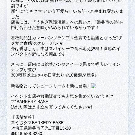
以前は「小麦の奴隷 熊谷円光店」として親しまれていた店
舗ですが
新たに“うさクマ”という可愛らしい名前へと生まれ変わりま
した
店名には、『うさぎ保護活動』への想いと、“熊谷市の熊”を
掛け合わせた意味が込められているそうです！
看板商品はカレーパングランプリ金賞でも話題となった“ザ
クザク食感”のカレーパン★
外は香ばしく、中はスパイシーで食べ応え抜群！食感のイ
ンパクトが癖になる商品です
さらに、店内には総菜パンやスイーツ系まで幅広いライン
ナップが並び
300種類以上の中か日替わりで10種類が登場♪
新名物としてシュークリームも新に登場！
イベント出店や移動販売でも人気を集めている"うさク
マ”BARKERY BASE
訪れた際は是非立ち寄ってみてください★!
【店舗情報】
🐰うさクマBARKERY BASE
📍埼玉県熊谷市円光1丁目13-20
☎048-598-8250