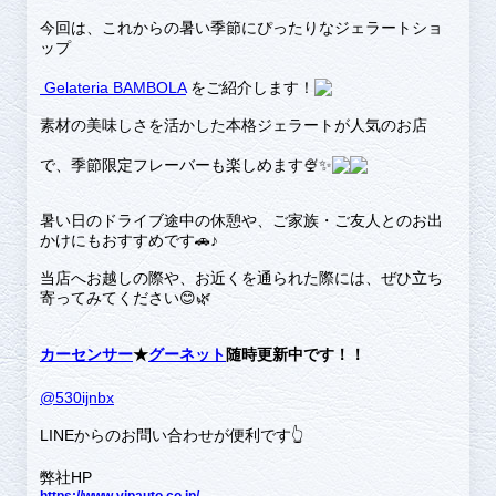
今回は、これからの暑い季節にぴったりなジェラートショ
ップ
Gelateria BAMBOLA
をご紹介します！
素材の美味しさを活かした本格ジェラートが人気のお店
で、季節限定フレーバーも楽しめます🍨✨
暑い日のドライブ途中の休憩や、ご家族・ご友人とのお出
かけにもおすすめです🚗♪
当店へお越しの際や、お近くを通られた際には、ぜひ立ち
寄ってみてください😊🌿
カーセンサー
★
グーネット
随時更新中です！！
@530ijnbx
LINEからのお問い合わせが便利です👆
弊社HP
https://www.vipauto.co.jp/