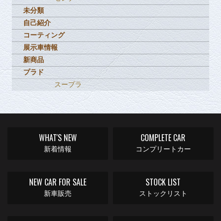
未分類
自己紹介
コーティング
展示車情報
新商品
プラド
スープラ
WHAT'S NEW
COMPLETE CAR
新着情報
コンプリートカー
NEW CAR FOR SALE
STOCK LIST
新車販売
ストックリスト