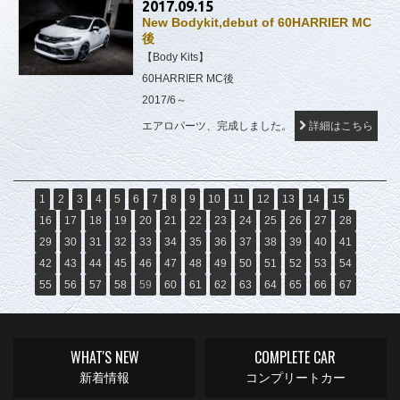
2017.09.15
New Bodykit,debut of 60HARRIER MC
後
【Body Kits】
60HARRIER MC後
2017/6～
エアロパーツ、完成しました。
詳細はこちら
1
2
3
4
5
6
7
8
9
10
11
12
13
14
15
16
17
18
19
20
21
22
23
24
25
26
27
28
29
30
31
32
33
34
35
36
37
38
39
40
41
42
43
44
45
46
47
48
49
50
51
52
53
54
55
56
57
58
59
60
61
62
63
64
65
66
67
WHAT'S NEW
COMPLETE CAR
新着情報
コンプリートカー