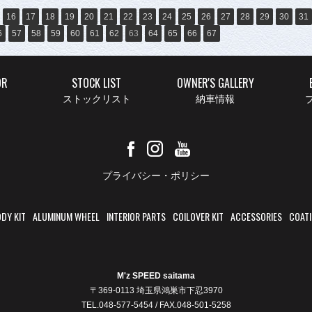
16
17
18
19
20
21
22
23
24
25
26
27
28
29
30
31
6
57
58
59
60
61
62
63
64
65
66
67
OR
STOCK LIST
OWNER'S GALLERY
ストックリスト
納車情報
ブ
プライバシー・ポリシー
DY KIT
ALUMINUM WHEEL
INTERIOR PARTS
COILOVER KIT
ACCESSORIES
COAT
M'z SPEED saitama
〒369-0113 埼玉県鴻巣市下忍3970
TEL.048-577-5454 / FAX.048-501-5258