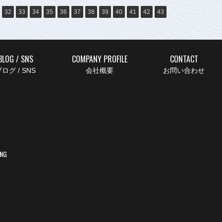
32
33
34
35
36
37
38
39
40
41
42
43
BLOG / SNS
COMPANY PROFILE
CONTACT
ログ / SNS
会社概要
お問い合わせ
ING